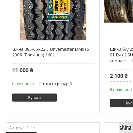
Шина 385/65R22.5 Drivemaster DM916
Шини б/у 
20PR (Причіпна) 160L
S1 Evo 2 SU
комплект 4
11 000 ₴
2 100 ₴
В наявності
Оптом і в роздріб
В наявності
Купити
Куп
1444