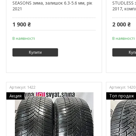
SEASONS зима, залишок 6.3-5.6 мм, рік
STUDLESS з
2021
2017, комп
1 900 ₴
2 000 ₴
В наявності
В наявності
Купити
Куп
1422
1420
Акция
Топ продаж