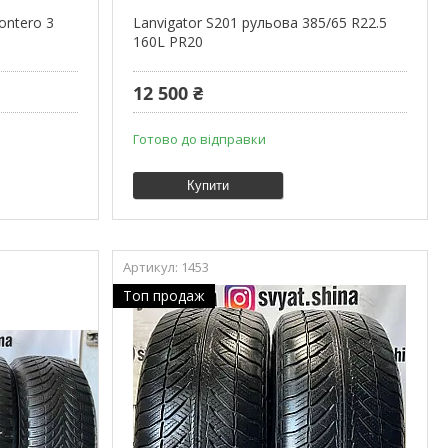
ontero 3
Lanvigator S201 рульова 385/65 R22.5
160L PR20
12 500 ₴
Готово до відправки
Купити
1453
Топ продаж