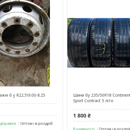
жні б у R22.5\9.00-8.25
Шини бу 235/50R18 Continent
Sport Contract 5 літо
1 800 ₴
ідправки
Оптом і в роздріб
В наявності
Оптом і в роздрі