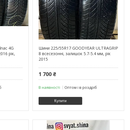
lnac 4G
Шини 225/55R17 GOODYEAR ULTRAGRIP
016 рік,
8 всесезонні, залишок 5.7-5.4 мм, рік
2015
1 700 ₴
б
В наявності
Оптом і в роздріб
Купити