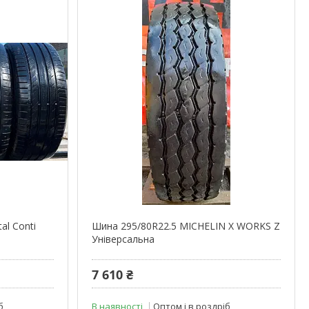
al Conti
Шина 295/80R22.5 MICHELIN X WORKS Z
Універсальна
7 610 ₴
б
В наявності
Оптом і в роздріб