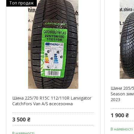
Топ продаж
Шини 205/
Season зимо
Шина 225/70 R15C 112/110R Lanvigator
2023
CatchFors Van A/S всесезонна
1 900 ₴
3 500 ₴
В наявності
В наявності