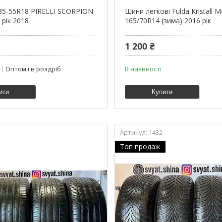
35-55R18 PIRELLI SCORPION
Шини легкові Fulda Kristall M
 рік 2018
165/70R14 (зима) 2016 рік
1 200 ₴
Оптом і в роздріб
В наявності
ити
Купити
1432
Топ продаж