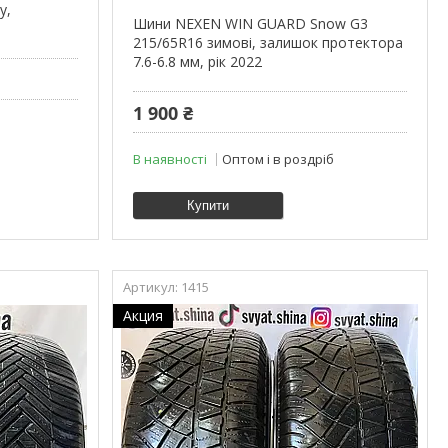
у,
Шини NEXEN WIN GUARD Snow G3
215/65R16 зимові, залишок протектора
7.6-6.8 мм, рік 2022
1 900 ₴
В наявності
Оптом і в роздріб
Купити
1415
Акция