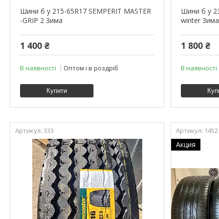
Шини б у 215-65R17 SEMPERIT MASTER
Шини б у 2
-GRIP 2 Зима
winter Зима
1 400 ₴
1 800 ₴
В наявності
Оптом і в роздріб
В наявності
Купити
Куп
333
1452
Акция