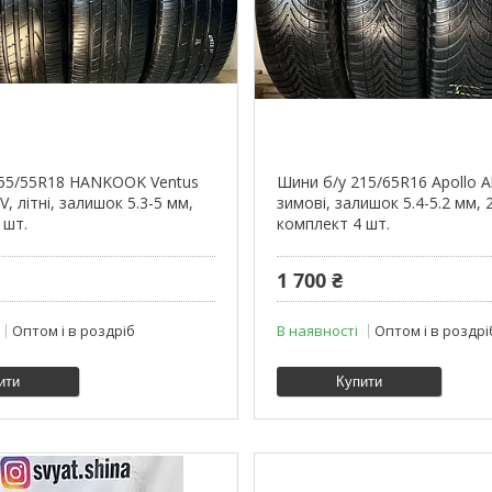
255/55R18 HANKOOK Ventus
Шини б/у 215/65R16 Apollo A
V, літні, залишок 5.3-5 мм,
зимові, залишок 5.4-5.2 мм, 2
 шт.
комплект 4 шт.
1 700 ₴
Оптом і в роздріб
В наявності
Оптом і в роздрі
ити
Купити