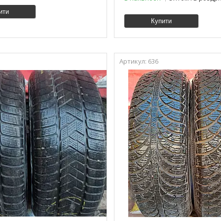
ити
Купити
636