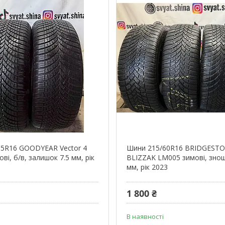
55R16 GOODYEAR Vector 4
Шини 215/60R16 BRIDGEST
ві, б/в, залишок 7.5 мм, рік
BLIZZAK LM005 зимові, знош
мм, рік 2023
1 800 ₴
В наявності