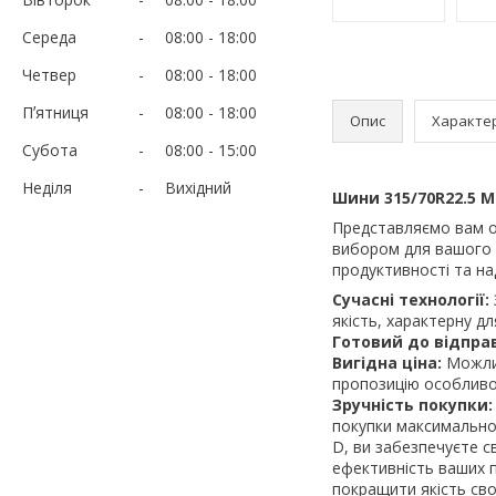
Середа
08:00
18:00
Четвер
08:00
18:00
Пʼятниця
08:00
18:00
Опис
Характе
Субота
08:00
15:00
Неділя
Вихідний
Шини 315/70R22.5 MI
Представляємо вам 
вибором для вашого а
продуктивності та на
Сучасні технології:
якість, характерну дл
Готовий до відпра
Вигідна ціна:
Можлив
пропозицію особливо
Зручність покупки:
покупки максимальн
D, ви забезпечуєте с
ефективність ваших п
покращити якість сво