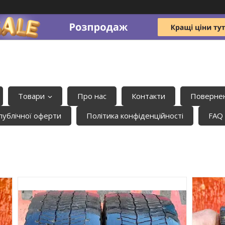
Товари
Про нас
Контакти
Повернен
публічної оферти
Політика конфіденційності
FAQ