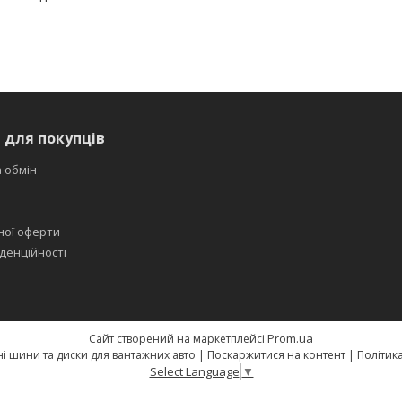
 для покупців
 обмін
ної оферти
денційності
Prom.ua
Сайт створений на маркетплейсі
Свят-шина — якісні шини та диски для вантажних авто |
Поскаржитися на контент
|
Політик
Select Language
▼