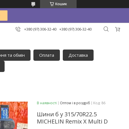
Кошик
+380 (97) 306-32-40
+380 (97) 306-32-40
ня та обмін
Оплата
Доставка
В наявності
Оптом і в роздріб
Код:
86
Шини б у 315/70R22.5
MICHELIN Remix X Multi D