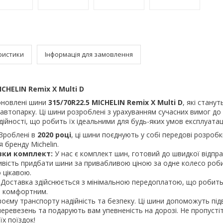
ристики
Інформація для замовлення
CHELIN Remix X Multi D
оновлені шини
315/70R22.5 MICHELIN Remix X Multi D
, які станут
втопарку. Ці шини розроблені з урахуванням сучасних вимог до
дійності, що робить їх ідеальними для будь-яких умов експлуатаці
Зроблені в
2020 році
, ці шини поєднують у собі передові розробк
я бренду Michelin.
вки комплект:
У нас є комплект шин, готовий до швидкої відпра
ість придбати шини за привабливою ціною за одне колесо роб
 цікавою.
Доставка здійснюється з мінімальною передоплатою, що робить
о комфортним.
воєму транспорту надійність та безпеку. Ці шини допоможуть пі
еревезень та подарують вам упевненість на дорозі. Не пропусті
їх поїздок!