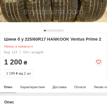
Шини б у 225/60R17 HANKOOK Ventus Prime 2
Немає в наявності
Код: 113
Опт і роздріб
1 200
₴
1 199 ₴
від 2 шт.
Опис
Характеристики
Доставка
Оплата
Умови п
Опис