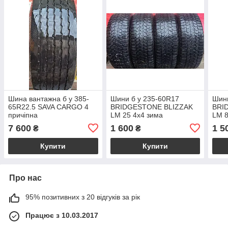
Шина вантажна б у 385-
Шини б у 235-60R17
Шини
65R22.5 SAVA CARGO 4
BRIDGESTONE BLIZZAK
BRI
причіпна
LM 25 4x4 зима
LM 
7 600
1 600
1 5
₴
₴
Купити
Купити
Про нас
95% позитивних з 20 відгуків за рік
Працює з 10.03.2017