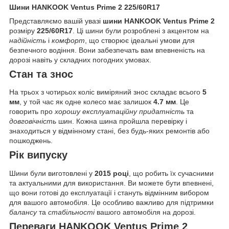
Шини HANKOOK Ventus Prime 2 225/60R17
Представляємо вашій увазі
шини HANKOOK Ventus Prime 2
розміру
225/60R17
. Ці шини були розроблені з акцентом на
надійність
і
комфорт
, що створює ідеальні умови для
безпечного водіння. Вони забезпечать вам впевненість на
дорозі навіть у складних погодних умовах.
Стан та знос
На трьох з чотирьох коліс виміряний знос складає всього
5
мм
, у той час як одне колесо має залишок
4.7 мм
. Це
говорить про
хорошу експлуатаційну придатність
та
довговічність
шин. Кожна шина пройшла перевірку і
знаходиться у відмінному стані, без будь-яких ремонтів або
пошкоджень.
Рік випуску
Шини були виготовлені у
2015 році
, що робить їх сучасними
та актуальними для використання. Ви можете бути впевнені,
що вони готові до експлуатації і стануть відмінним вибором
для вашого автомобіля. Це особливо важливо для підтримки
балансу
та
стабільності
вашого автомобіля на дорозі.
Переваги HANKOOK Ventus Prime 2