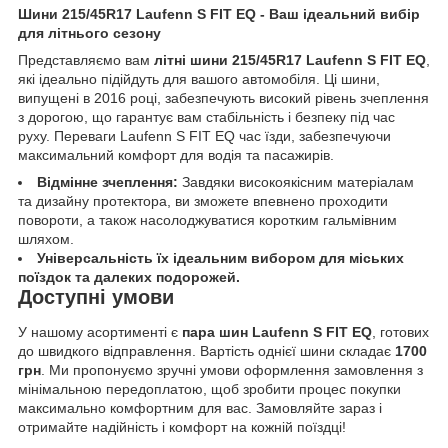
Шини 215/45R17 Laufenn S FIT EQ - Ваш ідеальний вибір
для літнього сезону
Представляємо вам
літні шини 215/45R17 Laufenn S FIT EQ
,
які ідеально підійдуть для вашого автомобіля. Ці шини,
випущені в 2016 році, забезпечують високий рівень зчеплення
з дорогою, що гарантує вам стабільність і безпеку під час
руху. Переваги Laufenn S FIT EQ час їзди, забезпечуючи
максимальний комфорт для водія та пасажирів.
Відмінне зчеплення:
Завдяки високоякісним матеріалам
та дизайну протектора, ви зможете впевнено проходити
повороти, а також насолоджуватися коротким гальмівним
шляхом.
Універсальність їх ідеальним вибором для міських
поїздок та далеких подорожей.
Доступні умови
У нашому асортименті є
пара шин Laufenn S FIT EQ
, готових
до швидкого відправлення. Вартість однієї шини складає
1700
грн
. Ми пропонуємо зручні умови оформлення замовлення з
мінімальною передоплатою, щоб зробити процес покупки
максимально комфортним для вас. Замовляйте зараз і
отримайте надійність і комфорт на кожній поїздці!