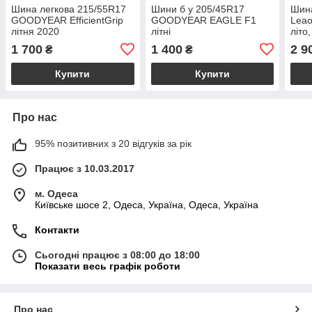
Шина легкова 215/55R17
Шини б у 205/45R17
Шина
GOODYEAR EfficientGrip
GOODYEAR EAGLE F1
Leao
літня 2020
літні
літо
рези
1 700
1 400
2 9
₴
₴
Купити
Купити
Про нас
95% позитивних з 20 відгуків за рік
Працює з 10.03.2017
м. Одеса
Київське шосе 2, Одеса, Україна, Одеса, Україна
Контакти
Сьогодні працює з 08:00 до 18:00
Показати весь графік роботи
Про нас