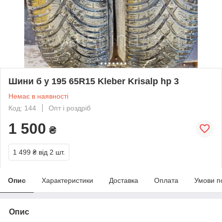
Шини б у 195 65R15 Kleber Krisalp hp 3
Немає в наявності
Код: 144
Опт і роздріб
1 500
₴
1 499 ₴
від 2 шт.
Опис
Характеристики
Доставка
Оплата
Умови п
Опис