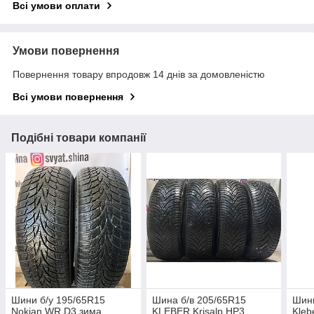
Всі умови оплати
Умови повернення
Повернення товару впродовж 14 днів за домовленістю
Всі умови повернення
Подібні товари компанії
Шини б/у 195/65R15
Шина б/в 205/65R15
Шини
Nokian WR D3 зима,
KLEBER Krisalp HP3
Kleb