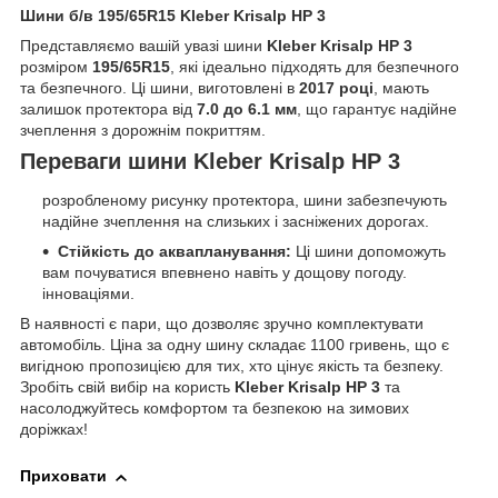
Шини б/в 195/65R15 Kleber Krisalp HP 3
Представляємо вашій увазі шини
Kleber Krisalp HP 3
розміром
195/65R15
, які ідеально підходять для безпечного
та безпечного. Ці шини, виготовлені в
2017 році
, мають
залишок протектора від
7.0 до 6.1 мм
, що гарантує надійне
зчеплення з дорожнім покриттям.
Переваги шини Kleber Krisalp HP 3
розробленому рисунку протектора, шини забезпечують
надійне зчеплення на слизьких і засніжених дорогах.
Стійкість до аквапланування:
Ці шини допоможуть
вам почуватися впевнено навіть у дощову погоду.
інноваціями.
В наявності є пари, що дозволяє зручно комплектувати
автомобіль. Ціна за одну шину складає 1100 гривень, що є
вигідною пропозицією для тих, хто цінує якість та безпеку.
Зробіть свій вибір на користь
Kleber Krisalp HP 3
та
насолоджуйтесь комфортом та безпекою на зимових
доріжках!
Приховати