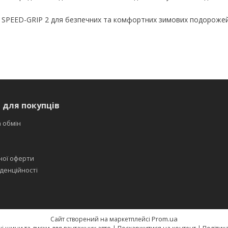
SPEED-GRIP 2 для безпечних та комфортних зимових подорожей
 для покупців
 обмін
ної оферти
денційності
Prom.ua
Сайт створений на маркетплейсі