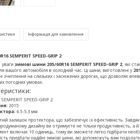
ристики
Інформація для замовлення
R16 SEMPERIT SPEED-GRIP 2
ї уваги
зимові шини 205/60R16 SEMPERIT SPEED-GRIP 2
, які ст
я вашого автомобіля в холодний час. Ці шини, виготовлені у
20
е зчеплення на слизьких і засніжених дорогах, що дозволяє впе
их погодних умовах.
теристики:
 SEMPERIT SPEED-GRIP 2
ня:
2015
ктора:
6.5-5.3 мм
ній залишок протектора, що забезпечує їх ефективність. Завдяк
 продуманому дизайну ви отримуєте не тільки продуктивність, а й
мент включає 10 одиниць, тому ви зможете легко підібрати необхі
сть придбати надійні зимові шини, які допоможуть вам подолати