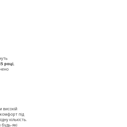
ануть
15 році
,
внено
и високій
 комфорт під
дну кількість.
 будь-які