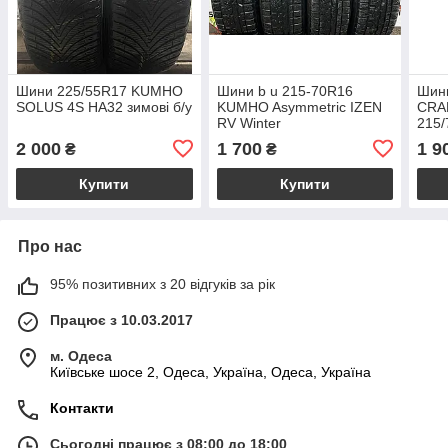
Шини 225/55R17 KUMHO
Шини b u 215-70R16
Шин
SOLUS 4S HA32 зимові б/у
KUMHO Asymmetric IZEN
CRA
RV Winter
215/
року
2 000
1 700
1 9
₴
₴
Купити
Купити
Про нас
95% позитивних з 20 відгуків за рік
Працює з 10.03.2017
м. Одеса
Київське шосе 2, Одеса, Україна, Одеса, Україна
Контакти
Сьогодні працює з 08:00 до 18:00