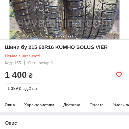
Шини бу 215 60R16 KUMHO SOLUS VIER
Немає в наявності
Код: 155
Опт і роздріб
1 400
₴
1 399 ₴
від 2 шт.
Опис
Характеристики
Доставка
Оплата
Умови п
Опис