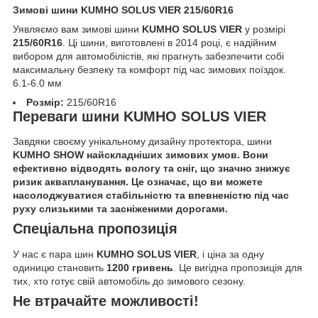
Зимові шини KUMHO SOLUS VIER 215/60R16
Уявляємо вам зимові шини
KUMHO SOLUS VIER
у розмірі
215/60R16
. Ці шини, виготовлені в 2014 році, є надійним
вибором для автомобілістів, які прагнуть забезпечити собі
максимальну безпеку та комфорт під час зимових поїздок.
6.1-6.0 мм
Розмір:
215/60R16
Переваги шини KUMHO SOLUS VIER
Завдяки своєму унікальному дизайну протектора, шини
KUMHO SHOW найскладніших зимових умов. Вони
ефективно відводять вологу та сніг, що значно знижує
ризик аквапланування. Це означає, що ви можете
насолоджуватися стабільністю та впевненістю під час
руху слизькими та засніженими дорогами.
Спеціальна пропозиція
У нас є пара шин
KUMHO SOLUS VIER
, і ціна за одну
одиницю становить
1200 гривень
. Це вигідна пропозиція для
тих, хто готує свій автомобіль до зимового сезону.
Не втрачайте можливості!