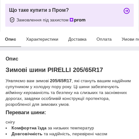
Що таке купити з Пром?
Замовлення під захистом
Опис
Характеристики
Доставка
Оплата
Умови п
Опис
Зимові шини PIRELLI 205/65R17
Уявляємо вам зимові
205/65R17
, які стануть вашим надійним
супутником у холодну пору року. Ці шини забезпечують
відмінну керованість
та
безпеку
на слизьких та засніжених
дорогах, завдяки особливій конструкції протектора,
розробленої для зимових умов.
Переваги шини:
снігу
Комфортна їзда
за низьких температур
Довговічність
та надійність, перевірені часом