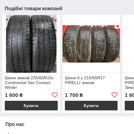
Подібні товари компанії
Шини зимові 235/65R16c
Шини б у 215/65R17
Шини
Continental Van Contact
PIRELLI зимові
PIR
Winter
Зим
1 600
1 700
1 6
₴
₴
Купити
Купити
Про нас