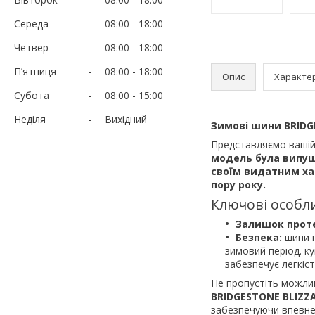
Середа
08:00
18:00
Четвер
08:00
18:00
Пʼятниця
08:00
18:00
Опис
Характе
Субота
08:00
15:00
Неділя
Вихідний
Зимові шини BRIDG
Представляємо вашій
модель була випу
своїм видатним ха
пору року.
Ключові особли
Залишок прот
Безпека:
шини г
зимовий період. к
забезпечує легкіс
Не пропустіть можлив
BRIDGESTONE BLIZZ
забезпечуючи впевнен