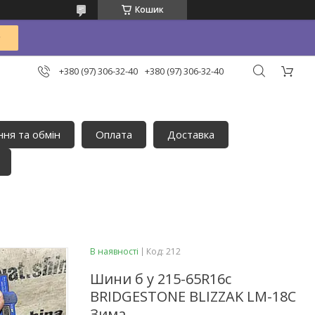
Кошик
+380 (97) 306-32-40
+380 (97) 306-32-40
ня та обмін
Оплата
Доставка
В наявності
Код:
212
Шини б у 215-65R16с
BRIDGESTONE BLIZZAK LM-18C
Зима