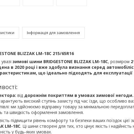
ристики
Інформація для замовлення
ESTONE BLIZZAK LM-18C 215/65R16
 увазі
зимові шини BRIDGESTONE BLIZZAK LM-18C
, розміром
2
щена в
2020 році
і вже здобула визнання серед автомобіліс
рактеристикам, що ідеально підходять для експлуатації 
вості:
ектора:
від
дорожнім покриттям в умовах зимової негоди.
арантують високий ступінь захисту під час їзди, що особливо в
упівлі: ми здійснюємо відправку товару за мінімальною передопл
ть та швидкість оформлення замовлення.
ість підвищити рівень комфорту та безпеки ваших поїздок цієї 
AK LM-18C
. Ці шини створені для тих, хто цінує якість і надійність 
ість у будь-яких умовах.