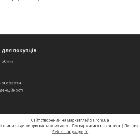
 для покупців
 обмін
ної оферти
денційності
Prom.ua
Сайт створений на маркетплейсі
Свят-шина — якісні шини та диски для вантажних авто |
Поскаржитися на контент
|
Політик
Select Language
▼