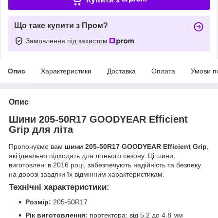
Що таке купити з Пром?
Замовлення під захистом
Опис
Характеристики
Доставка
Оплата
Умови п
Опис
Шини 205-50R17 GOODYEAR Efficient
Grip для літа
Пропонуємо вам
шини 205-50R17 GOODYEAR Efficient Grip
,
які ідеально підходять для літнього сезону. Ці шини,
виготовлені в 2016 році, забезпечують надійність та безпеку
на дорозі завдяки їх відмінним характеристикам.
Технічні характеристики:
Розмір:
205-50R17
Рік виготовлення:
протектора: від 5.2 до 4.8 мм