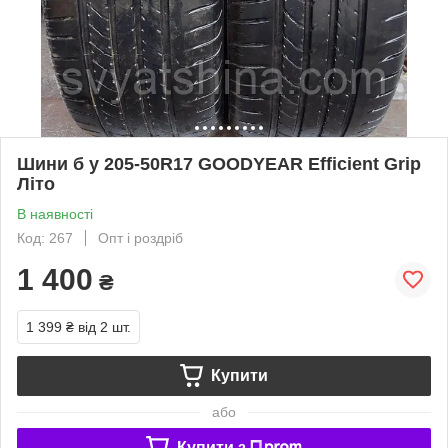
Шини б у 205-50R17 GOODYEAR Efficient Grip
Літо
В наявності
Код: 267
Опт і роздріб
1 400
₴
1 399 ₴
від 2 шт.
Купити
або
Купити з