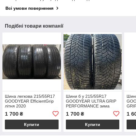
Всі умови повернення
Подібні товари компанії
Шина легкова 215/55R17
Шини б у 215/55R17
Шини
GOODYEAR EfficientGrip
GOODYEAR ULTRA GRIP
GOO
літня 2020
PERFORMANCE зима
GRIP
1 700
1 700
1 6
₴
₴
Купити
Купити