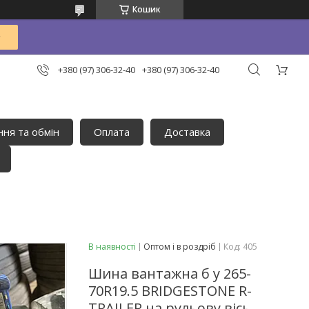
Кошик
+380 (97) 306-32-40
+380 (97) 306-32-40
ня та обмін
Оплата
Доставка
В наявності
Оптом і в роздріб
Код:
405
Шина вантажна б у 265-
70R19.5 BRIDGESTONE R-
TRAILER на рульову вісь