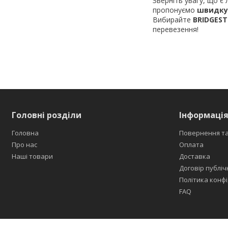
Зверніть увагу, що є
пропонуємо
швидку
Вибирайте
BRIDGEST
перевезення!
Головні розділи
Інформація
Головна
Повернення та
Про нас
Оплата
Наші товари
Доставка
Договір публіч
Політика конфі
FAQ