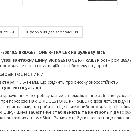
ристики
Інформація для замовлення
70R19.5 BRIDGESTONE R-TRAILER на рульову вісь
 увазі
вантажну шину BRIDGESTONE R-TRAILER
розміром
265/
ром для тих, хто цінує надійність і безпеку на дорозі.
характеристики
ектора:
13.5-14 мм, що свідчить про високу зносостійкість.
сурс експлуатації.
з урахуванням потреб сучасних автомобілів, що забезпечує
висо
при перевезеннях. BRIDGESTONE R-TRAILER відрізняється відмі
актеристиками, що робить її ідеальним вибором для професійних
ю шину? Шина забезпечує
стабільність та контроль
під час ру
я вантажних автомобілів. Ви можете бути впевнені, що ваш ван