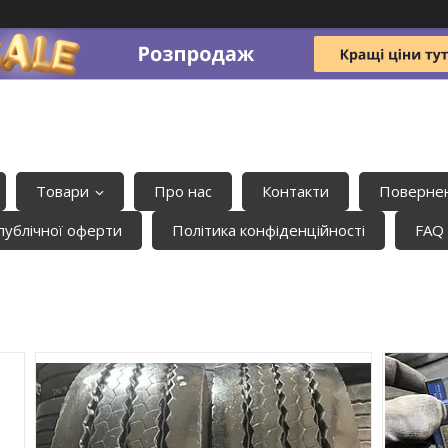
Товари
Про нас
Контакти
Повернен
публічної оферти
Політика конфіденційності
FAQ