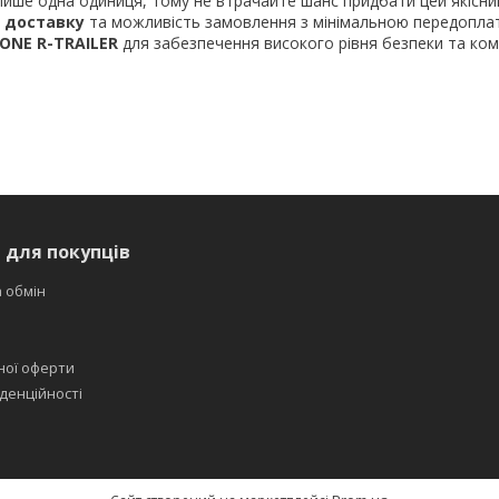
 лише одна одиниця, тому не втрачайте шанс придбати цей якісни
 доставку
та можливість замовлення з мінімальною передопла
ONE R-TRAILER
для забезпечення високого рівня безпеки та ком
 для покупців
 обмін
ної оферти
денційності