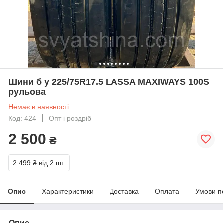
Шини б у 225/75R17.5 LASSA MAXIWAYS 100S
рульова
Немає в наявності
Код: 424
Опт і роздріб
2 500
₴
2 499 ₴
від 2 шт.
Опис
Характеристики
Доставка
Оплата
Умови п
Опис