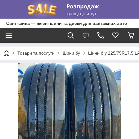
Свят-шина — якісні шини та диски для вантажних авто
Товари та послуги
Шини бу
Шини б у 225/75R17.5 