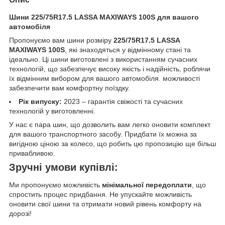
Шини 225/75R17.5 LASSA MAXIWAYS 100S для вашого
автомобіля
Пропонуємо вам шини розміру
225/75R17.5 LASSA
MAXIWAYS 100S
, які знаходяться у відмінному стані та
ідеально. Ці шини виготовлені з використанням сучасних
технологій, що забезпечує високу якість і надійність, роблячи
їх відмінним вибором для вашого автомобіля. можливості
забезпечити вам комфортну поїздку.
Рік випуску:
2023 – гарантія свіжості та сучасних
технологій у виготовленні.
У нас є пара шин, що дозволить вам легко оновити комплект
для вашого транспортного засобу. Придбати їх можна за
вигідною ціною за колесо, що робить цю пропозицію ще більш
привабливою.
Зручні умови купівлі:
Ми пропонуємо можливість
мінімальної передоплати
, що
спростить процес придбання. Не упускайте можливість
оновити свої шини та отримати новий рівень комфорту на
дорозі!