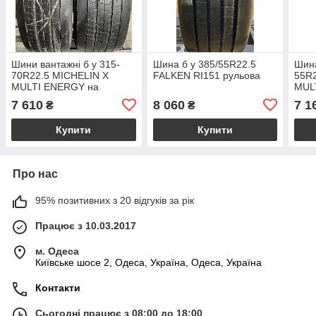
Шини вантажні б у 315-
Шина б у 385/55R22.5
Шина
70R22.5 MICHELIN X
FALKEN RI151 рульова
55R2
MULTI ENERGY на
MULT
рульову вісь
7 610
8 060
7 1
₴
₴
Купити
Купити
Про нас
95% позитивних з 20 відгуків за рік
Працює з 10.03.2017
м. Одеса
Київське шосе 2, Одеса, Україна, Одеса, Україна
Контакти
Сьогодні працює з 08:00 до 18:00