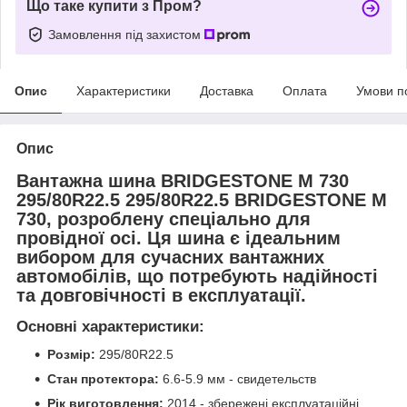
Що таке купити з Пром?
Замовлення під захистом
Опис
Характеристики
Доставка
Оплата
Умови п
Опис
Вантажна шина BRIDGESTONE M 730
295/80R22.5 295/80R22.5 BRIDGESTONE M
730, розроблену спеціально для
провідної осі. Ця шина є ідеальним
вибором для сучасних вантажних
автомобілів, що потребують надійності
та довговічності в експлуатації.
Основні характеристики:
Розмір:
295/80R22.5
Стан протектора:
6.6-5.9 мм - свидетельств
Рік виготовлення:
2014 - збережені експлуатаційні