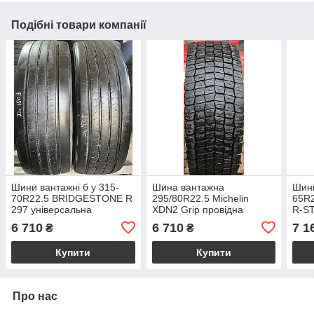
Подібні товари компанії
Шини вантажні б у 315-
Шина вантажна
Шини
70R22.5 BRIDGESTONE R
295/80R22.5 Michelin
65R
297 універсальна
XDN2 Grip провідна
R-S
прич
6 710
6 710
7 1
₴
₴
Купити
Купити
Про нас