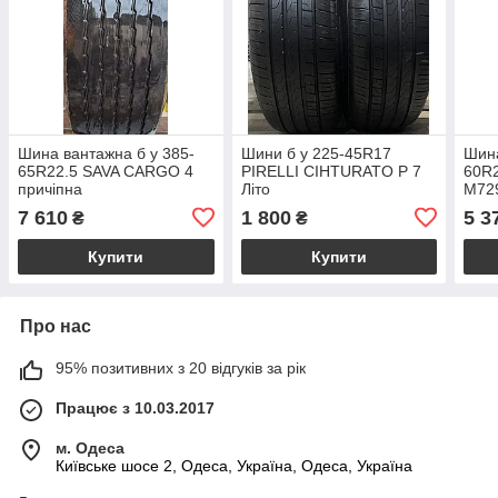
Шина вантажна б у 385-
Шини б у 225-45R17
Шина
65R22.5 SAVA CARGO 4
PIRELLI CIHTURATO P 7
60R
причіпна
Літо
M729
7 610
1 800
5 3
₴
₴
Купити
Купити
Про нас
95% позитивних з 20 відгуків за рік
Працює з 10.03.2017
м. Одеса
Київське шосе 2, Одеса, Україна, Одеса, Україна