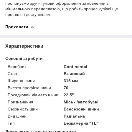
пропонуємо зручні умови оформлення замовлення з
мінімальною передоплатою, що робить процес купівлі ще
простіше і доступнішим.
Приховати
Характеристики
Основні атрибути
Виробник
Continental
Стан
Вживаний
Ширина шини
315 мм
Висота профілю шини
70
Посадковий діаметр шини
22.5"
Призначення
Міські/автобусні
Сезонність шин
Всесезонні шини
Вид шини
Радіальна
Тип
Безкамерна "TL"
Дополнительные характеристики