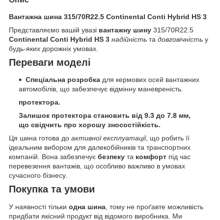
Вантажна шина 315/70R22.5 Continental Conti Hybrid HS 3
Представляємо вашій увазі
вантажну шину
315/70R22.5
Continental Conti Hybrid HS 3
надійність
та
довговічність
у
будь-яких дорожніх умовах.
Переваги моделі
Спеціальна розробка
для кермових осей вантажних
автомобілів, що забезпечує відмінну маневреність.
протектора.
Залишок протектора становить
від 9.3 до 7.8 мм
,
що свідчить про хорошу зносостійкість.
Ця шина готова до
активної експлуатації
, що робить її
ідеальним вибором для далекобійників та транспортних
компаній. Вона забезпечує
безпеку
та
комфорт
під час
перевезення вантажів, що особливо важливо в умовах
сучасного бізнесу.
Покупка та умови
У наявності тільки
одна шина
, тому не проґавте можливість
придбати якісний продукт від відомого виробника. Ми