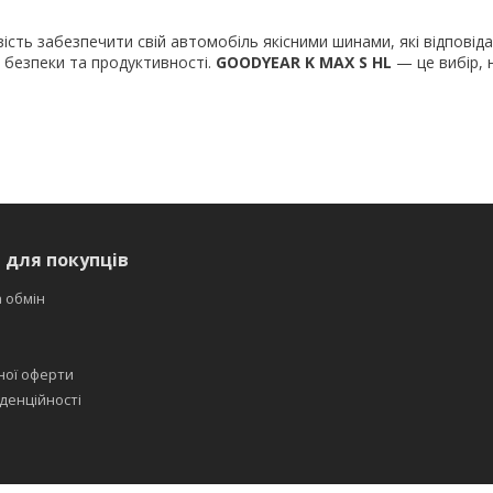
сть забезпечити свій автомобіль якісними шинами, які відповіда
 безпеки та продуктивності.
GOODYEAR K MAX S HL
— це вибір, 
 для покупців
 обмін
ної оферти
денційності