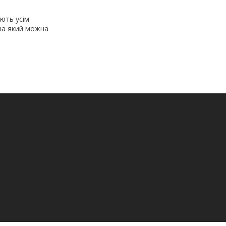
ють усім
на який можна