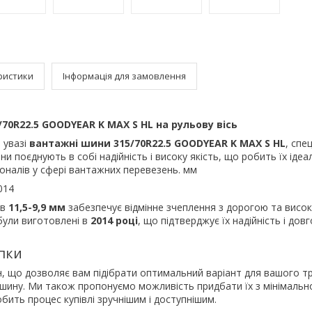
ристики
Інформація для замовлення
70R22.5 GOODYEAR K MAX S HL на рульову вісь
 увазі
вантажні шини 315/70R22.5 GOODYEAR K MAX S HL
, спе
ни поєднують в собі надійність і високу якість, що робить їх іде
оналів у сфері вантажних перевезень. мм
014
 в
11,5-9,9 мм
забезпечує відмінне зчеплення з дорогою та висок
 були виготовлені в
2014 році
, що підтверджує їх надійність і довг
пки
ин, що дозволяє вам підібрати оптимальний варіант для вашого т
 шину. Ми також пропонуємо можливість придбати їх з мінімаль
ить процес купівлі зручнішим і доступнішим.