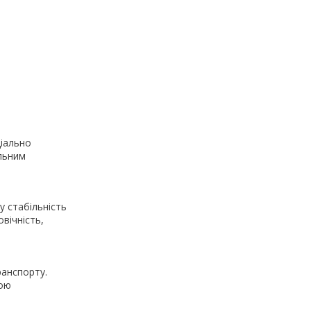
ціально
альним
у стабільність
овічність,
ранспорту.
ною