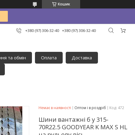
Кошик
+380 (97) 306-32-40
+380 (97) 306-32-40
ня та обмін
Оплата
Доставка
Немає в наявності
Оптом і в роздріб
Код:
472
Шини вантажні б у 315-
70R22.5 GOODYEAR K MAX S HL
на рульову вісь