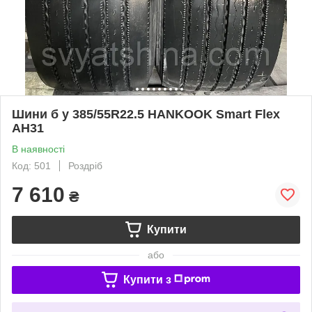
Шини б у 385/55R22.5 HANKOOK Smart Flex
AH31
В наявності
Код: 501
Роздріб
7 610
₴
Купити
або
Купити з