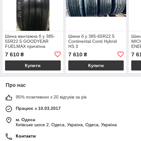
Шина вантажна б у 385-
Шини б у 385-65R22.5
Шина
55R22.5 GOODYEAR
Continental Conti Hybrid
MICH
FUELMAX причіпна
HS 3
ENE
7 610
7 610
7 6
₴
₴
Купити
Купити
Про нас
95% позитивних з 20 відгуків за рік
Працює з 10.03.2017
м. Одеса
Київське шосе 2, Одеса, Україна, Одеса, Україна
Контакти