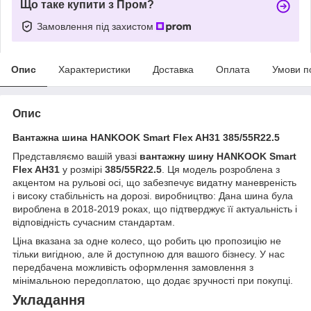
Що таке купити з Пром?
Замовлення під захистом
Опис
Характеристики
Доставка
Оплата
Умови п
Опис
Вантажна шина HANKOOK Smart Flex AH31 385/55R22.5
Представляємо вашій увазі
вантажну шину HANKOOK Smart
Flex AH31
у розмірі
385/55R22.5
. Ця модель розроблена з
акцентом на рульові осі, що забезпечує видатну маневреність
і високу стабільність на дорозі. виробництво: Дана шина була
вироблена в 2018-2019 роках, що підтверджує її актуальність і
відповідність сучасним стандартам.
Ціна вказана за одне колесо, що робить цю пропозицію не
тільки вигідною, але й доступною для вашого бізнесу. У нас
передбачена можливість оформлення замовлення з
мінімальною передоплатою, що додає зручності при покупці.
Укладання