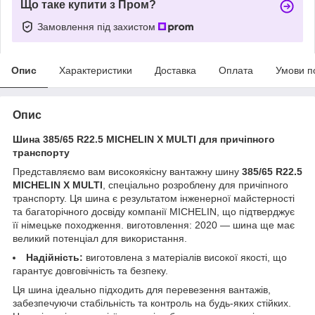
Що таке купити з Пром?
Замовлення під захистом
Опис
Характеристики
Доставка
Оплата
Умови п
Опис
Шина 385/65 R22.5 MICHELIN X MULTI для причіпного
транспорту
Представляємо вам високоякісну вантажну шину
385/65 R22.5
MICHELIN X MULTI
, спеціально розроблену для причіпного
транспорту. Ця шина є результатом інженерної майстерності
та багаторічного досвіду компанії MICHELIN, що підтверджує
її німецьке походження. виготовлення: 2020 — шина ще має
великий потенціал для використання.
Надійність:
виготовлена з матеріалів високої якості, що
гарантує довговічність та безпеку.
Ця шина ідеально підходить для перевезення вантажів,
забезпечуючи стабільність та контроль на будь-яких стійких.