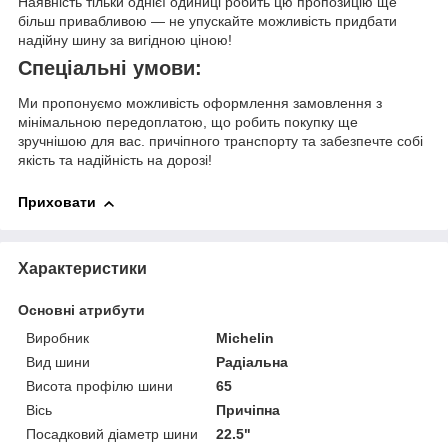
Наявність тільки однієї одиниці робить цю пропозицію ще
більш привабливою — не упускайте можливість придбати
надійну шину за вигідною ціною!
Спеціальні умови:
Ми пропонуємо можливість оформлення замовлення з
мінімальною передоплатою, що робить покупку ще
зручнішою для вас. причіпного транспорту та забезпечте собі
якість та надійність на дорозі!
Приховати
Характеристики
Основні атрибути
Виробник
Michelin
Вид шини
Радіальна
Висота профілю шини
65
Вісь
Причіпна
Посадковий діаметр шини
22.5"