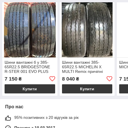
Шини вантажні б у 385-
Шини вантажні 385-
Шини
65R22.5 BRIDGESTONE
65R22.5 MICHELIN X
MIC
R-STER 001 EVO PLUS
MULTI Remix причіпні
причіпні
7 150
8 040
7 1
₴
₴
Купити
Купити
Про нас
95% позитивних з 20 відгуків за рік
Працює з 10.03.2017