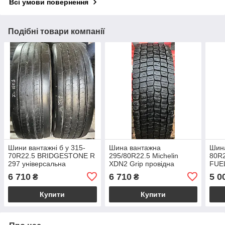
Всі умови повернення
Подібні товари компанії
Шини вантажні б у 315-
Шина вантажна
Шина
70R22.5 BRIDGESTONE R
295/80R22.5 Michelin
80R
297 універсальна
XDN2 Grip провідна
FUE
6 710
6 710
5 0
₴
₴
Купити
Купити