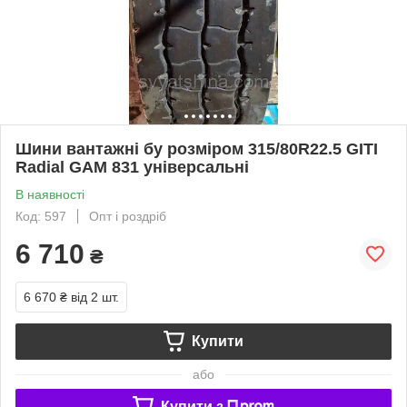
Шини вантажні бу розміром 315/80R22.5 GITI
Radial GAM 831 універсальні
В наявності
Код: 597
Опт і роздріб
6 710
₴
6 670 ₴
від 2 шт.
Купити
або
Купити з