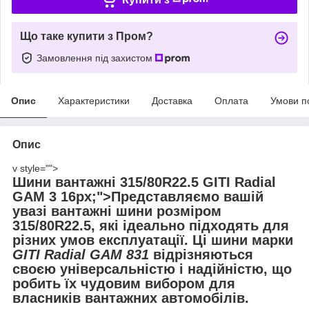
Що таке купити з Пром?
Замовлення під захистом
Опис
Характеристики
Доставка
Оплата
Умови п
Опис
v style="">
Шини вантажні 315/80R22.5 GITI Radial
GAM 3 16px;">Представляємо вашій
увазі
вантажні шини
розміром
315/80R22.5
, які ідеально підходять для
різних умов експлуатації. Ці шини марки
GITI Radial GAM 831
відрізняються
своєю
універсальністю
і
надійністю
, що
робить їх чудовим вибором для
власників вантажних автомобілів.