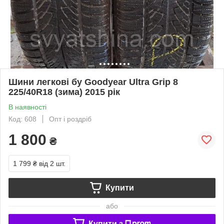
Шини легкові бу Goodyear Ultra Grip 8
225/40R18 (зима) 2015 рік
В наявності
Код: 608
Опт і роздріб
1 800
₴
1 799 ₴
від 2 шт.
Купити
або
Купити з