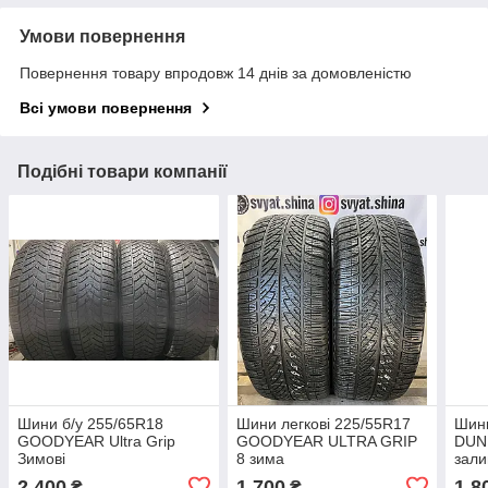
Умови повернення
Повернення товару впродовж 14 днів за домовленістю
Всі умови повернення
Подібні товари компанії
Шини б/у 255/65R18
Шини легкові 225/55R17
Шини
GOODYEAR Ultra Grip
GOODYEAR ULTRA GRIP
DUNL
Зимові
8 зима
зали
201
2 400
1 700
1 8
₴
₴