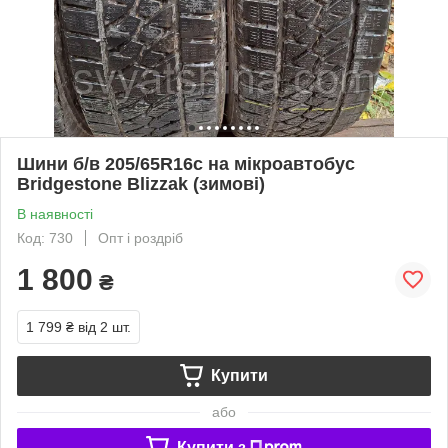
Шини б/в 205/65R16c на мікроавтобус
Bridgestone Blizzak (зимові)
В наявності
Код: 730
Опт і роздріб
1 800
₴
1 799 ₴
від 2 шт.
Купити
або
Купити з