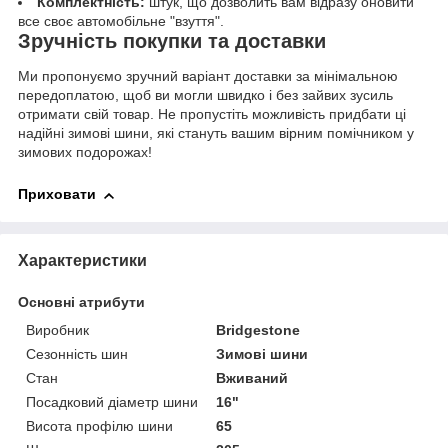
Комплектність:
штук, що дозволить вам відразу оновити
все своє автомобільне "взуття".
Зручність покупки та доставки
Ми пропонуємо зручний варіант доставки за мінімальною
передоплатою, щоб ви могли швидко і без зайвих зусиль
отримати свій товар. Не пропустіть можливість придбати ці
надійні зимові шини, які стануть вашим вірним помічником у
зимових подорожах!
Приховати
Характеристики
Основні атрибути
Виробник
Bridgestone
Сезонність шин
Зимові шини
Стан
Вживаний
Посадковий діаметр шини
16"
Висота профілю шини
65