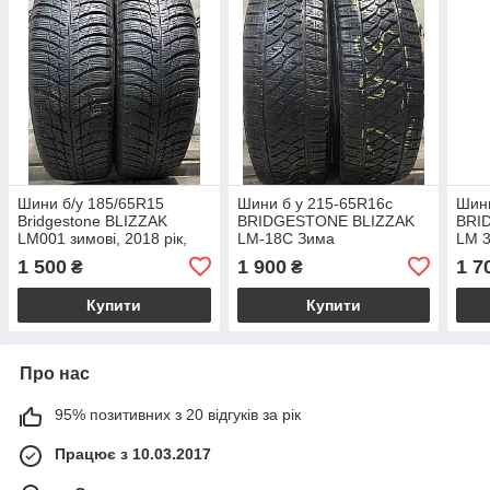
Шини б/у 185/65R15
Шини б у 215-65R16с
Шини
Bridgestone BLIZZAK
BRIDGESTONE BLIZZAK
BRI
LM001 зимові, 2018 рік,
LM-18C Зима
LM 3
залишок 5.5-5.8 мм
1 500
1 900
1 7
₴
₴
Купити
Купити
Про нас
95% позитивних з 20 відгуків за рік
Працює з 10.03.2017