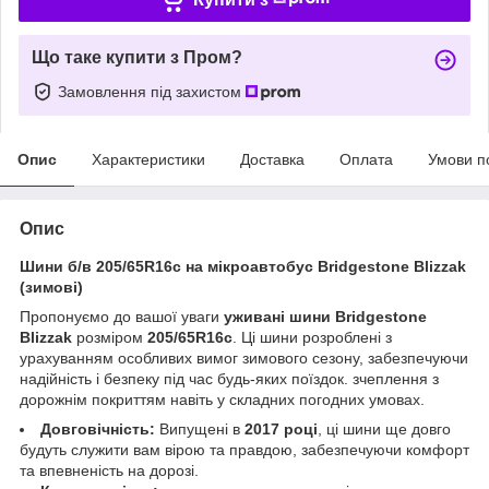
Що таке купити з Пром?
Замовлення під захистом
Опис
Характеристики
Доставка
Оплата
Умови п
Опис
Шини б/в 205/65R16c на мікроавтобус Bridgestone Blizzak
(зимові)
Пропонуємо до вашої уваги
уживані шини Bridgestone
Blizzak
розміром
205/65R16c
. Ці шини розроблені з
урахуванням особливих вимог зимового сезону, забезпечуючи
надійність і безпеку під час будь-яких поїздок. зчеплення з
дорожнім покриттям навіть у складних погодних умовах.
Довговічність:
Випущені в
2017 році
, ці шини ще довго
будуть служити вам вірою та правдою, забезпечуючи комфорт
та впевненість на дорозі.