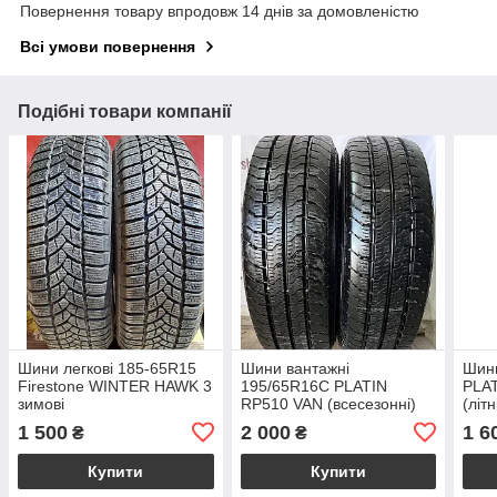
Повернення товару впродовж 14 днів за домовленістю
Всі умови повернення
Подібні товари компанії
Шини легкові 185-65R15
Шини вантажні
Шини
Firestone WINTER HAWK 3
195/65R16C PLATIN
PLA
зимові
RP510 VAN (всесезонні)
(літн
1 500
2 000
1 6
₴
₴
Купити
Купити