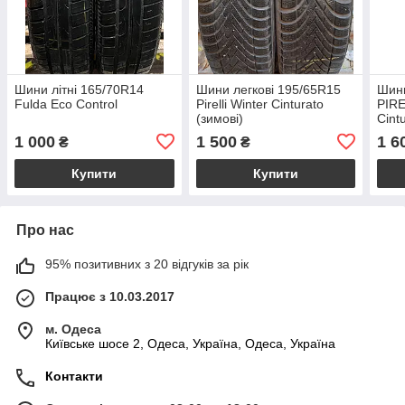
Шини літні 165/70R14
Шини легкові 195/65R15
Шини
Fulda Eco Control
Pirelli Winter Cinturato
PIR
(зимові)
Cint
1 000
1 500
1 6
₴
₴
Купити
Купити
Про нас
95% позитивних з 20 відгуків за рік
Працює з 10.03.2017
м. Одеса
Київське шосе 2, Одеса, Україна, Одеса, Україна
Контакти