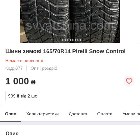
Шини зимові 165/70R14 Pirelli Snow Control
Немає в наявності
Код: 877
Опт і роздріб
1 000
₴
999 ₴
від 2 шт.
Опис
Характеристики
Доставка
Оплата
Умови п
Опис