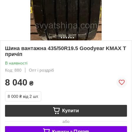
Шина вантажна 435/50R19.5 Goodyear KMAX T
причіп
В наявності
Код: 880
Опт і роздріб
8 040
₴
8 000 ₴
від 2 шт.
Купити
або
Купити з