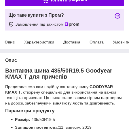
Що таке купити з Пром?
Замовлення під захистом
Опис
Характеристики
Доставка
Оплата
Умови п
Опис
Вантажна шина 435/50R19.5 Goodyear
KMAX T для причепів
Представляємо вам надійну вантажну шину
GOODYEAR
KMAX T
, створену спеціально для використання на важкій
техніці та причепах. Ця шина стане вашим вірним партнером
на дорозі, забезпечуючи виняткову якість та довговічність.
Параметри продукту
Розмір:
435/50R19.5
Залишок протектора:
11. випуску: 2019