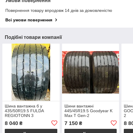
Умови повернення
Повернення товару впродовж 14 днів за домовленістю
Всі умови повернення
Подібні товари компанії
Шина вантажна б у
Шини вантажні
Шина
435/50R19.5 FULDA
445/45R19.5 Goodyear K
GOO
REGIOTONN 3
Max T Gen-2
2
8 040
7 150
8 8
₴
₴