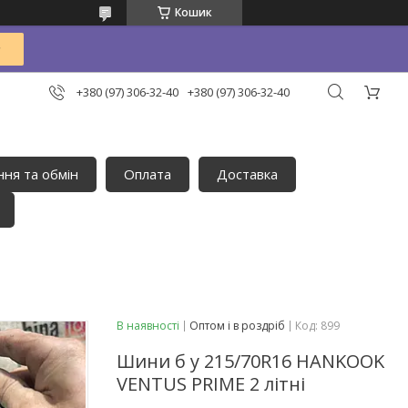
Кошик
+380 (97) 306-32-40
+380 (97) 306-32-40
ня та обмін
Оплата
Доставка
В наявності
Оптом і в роздріб
Код:
899
Шини б у 215/70R16 HANKOOK
VENTUS PRIME 2 літні