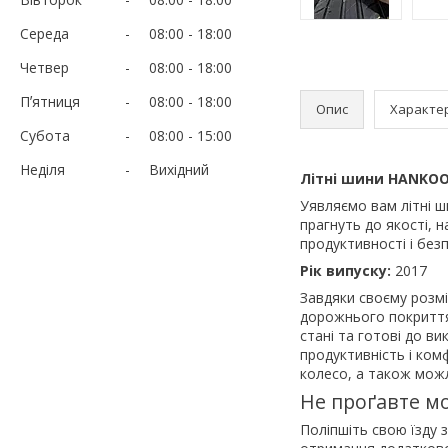
Середа
08:00
18:00
Четвер
08:00
18:00
Пʼятниця
08:00
18:00
Опис
Характе
Субота
08:00
15:00
Неділя
Вихідний
Літні шини HANKOOK
Уявляємо вам літні 
прагнуть до якості, 
продуктивності і без
Рік випуску:
2017
Завдяки своєму розмі
дорожнього покриття
стані та готові до ви
продуктивність і ком
колесо, а також мож
Не проґавте мо
Поліпшіть свою їзду