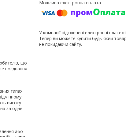
У компанії підключені електронні платежі.
Тепер ви можете купити будь-який товар
не покидаючи сайту.
любителів, що
ове поєднання
.
ізних типах
відмінному
ють високу
ана за одне
овлення або