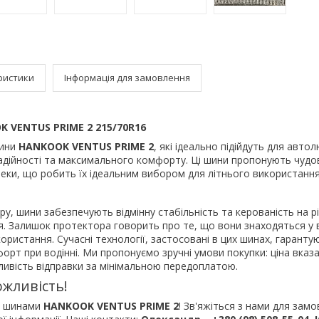
ристики
Інформація для замовлення
 VENTUS PRIME 2 215/70R16
шини
HANKOOK VENTUS PRIME 2
, які ідеально підійдуть для авто
надійності та максимального комфорту. Ці шини пропонують чуд
пеки, що робить їх ідеальним вибором для літнього використання
ру, шини забезпечують відмінну стабільність та керованість на р
. Залишок протектора говорить про те, що вони знаходяться у 
користання. Сучасні технології, застосовані в цих шинах, гаранту
форт при водінні. Ми пропонуємо зручні умови покупки: ціна вказ
ливість відправки за мінімальною передоплатою.
жливість!
 з шинами
HANKOOK VENTUS PRIME 2
! Зв'яжіться з нами для зам