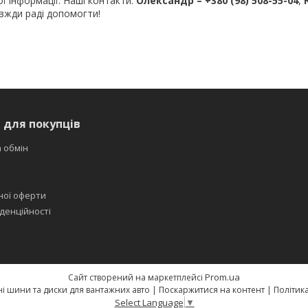
 інформації. Наші контакти:
Олександр – +380 (98) 508-55-04
,
авжди раді допомогти!
 для покупців
 обмін
ної оферти
денційності
Prom.ua
Сайт створений на маркетплейсі
Свят-шина — якісні шини та диски для вантажних авто |
Поскаржитися на контент
|
Політик
Select Language
▼