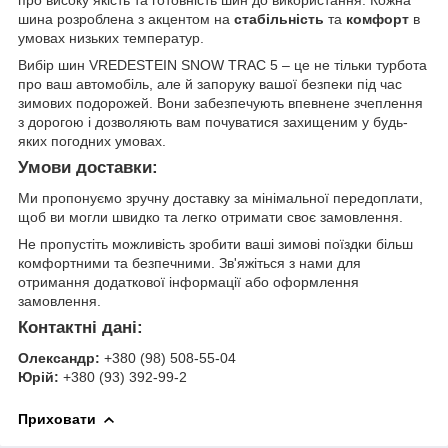
про високу якість та готовність шин до використання. Кожна
шина розроблена з акцентом на
стабільність
та
комфорт
в
умовах низьких температур.
Вибір шин VREDESTEIN SNOW TRAC 5 – це не тільки турбота
про ваш автомобіль, але й запоруку вашої безпеки під час
зимових подорожей. Вони забезпечують впевнене зчеплення
з дорогою і дозволяють вам почуватися захищеним у будь-
яких погодних умовах.
Умови доставки:
Ми пропонуємо зручну доставку за мінімальної передоплати,
щоб ви могли швидко та легко отримати своє замовлення.
Не пропустіть можливість зробити ваші зимові поїздки більш
комфортними та безпечними. Зв'яжіться з нами для
отримання додаткової інформації або оформлення
замовлення.
Контактні дані:
Олександр:
+380 (98) 508-55-04
Юрій:
+380 (93) 392-99-2
Приховати