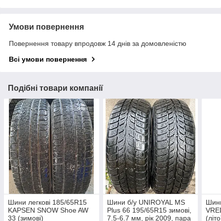
Умови повернення
Повернення товару впродовж 14 днів за домовленістю
Всі умови повернення
Подібні товари компанії
Шини легкові 185/65R15
Шини б/у UNIROYAL MS
Шини
KAPSEN SNOW Shoe AW
Plus 66 195/65R15 зимові,
VRE
33 (зимові)
7.5-6.7 мм, рік 2009, пара
(літо