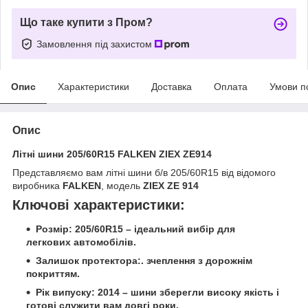
Що таке купити з Пром?
Замовлення під захистом
Опис
Характеристики
Доставка
Оплата
Умови п
Опис
Літні шини 205/60R15 FALKEN ZIEX ZE914
Представляємо вам літні шини б/в 205/60R15 від відомого
виробника
FALKEN
, модель
ZIEX ZE 914
Ключові характеристики:
Розмір:
205/60R15 – ідеальний вибір для
легкових автомобілів.
Залишок протектора:
. зчеплення з дорожнім
покриттям.
Рік випуску:
2014 – шини зберегли високу якість і
готові служити вам довгі роки.