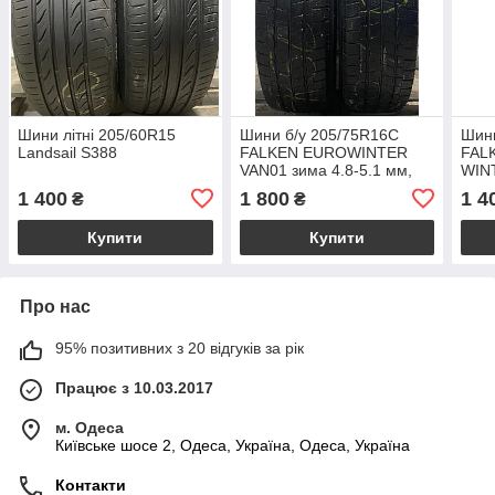
Шини літні 205/60R15
Шини б/у 205/75R16C
Шини
Landsail S388
FALKEN EUROWINTER
FAL
VAN01 зима 4.8-5.1 мм,
WIN
2021 рік
1 400
1 800
1 4
₴
₴
Купити
Купити
Про нас
95% позитивних з 20 відгуків за рік
Працює з 10.03.2017
м. Одеса
Київське шосе 2, Одеса, Україна, Одеса, Україна
Контакти