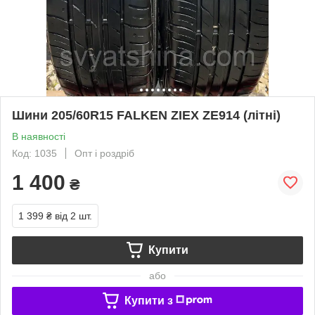
Шини 205/60R15 FALKEN ZIEX ZE914 (літні)
В наявності
Код: 1035
Опт і роздріб
1 400
₴
1 399 ₴
від 2 шт.
Купити
або
Купити з