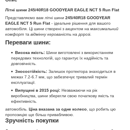
Літні шини 245/40R18 GOODYEAR EAGLE NCT 5 Run Flat
Представляємо вам літні шини
245/40R18 GOODYEAR
EAGLE NCT 5 Run Flat
- ідеальне рішення для вашого
автомобіля. Ці шини створені з акцентом на
максимальний
комфорт
та
відмінну керованість
на дорозі.
Переваги шини:
Висока якість:
Шини виготовлені з використанням
передових технологій, що гарантує їх надійність та
довговічність.
Зносостійкість:
Залишок протектора знаходиться в
межах 7.2-6.7 мм, що забезпечує тривалий термін
експлуатації.
Випущені в 2015 році:
Незважаючи на рік
виробництва, шини зберегли свою початкову якість та
ефективність.
автомобіль.
Ціна вказана за одне колесо
, що робить цю
пропозицію ще більш привабливою.
Зручність покупки