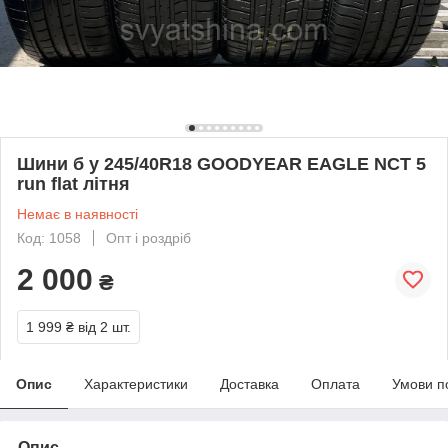
Шини б у 245/40R18 GOODYEAR EAGLE NCT 5
run flat літня
Немає в наявності
Код: 1058
Опт і роздріб
2 000
₴
1 999 ₴
від 2 шт.
Опис
Характеристики
Доставка
Оплата
Умови п
Опис