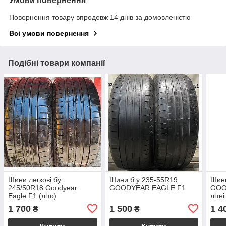
Умови повернення
Повернення товару впродовж 14 днів за домовленістю
Всі умови повернення
Подібні товари компанії
Шини легкові бу
Шини б у 235-55R19
Шини
245/50R18 Goodyear
GOODYEAR EAGLE F1
GOO
Eagle F1 (літо)
літні
1 700
1 500
1 4
₴
₴