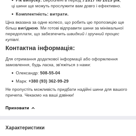
Рік випуску:
Вироблені в період з
2017 по 2019 рік
,
ці шини ще можуть прослужити вам довго і ефективно.
Комплектність: витрати.
Ціна вказана за одне колесо, що робить цю пропозицію ще
більш
вигідною
. Ми готові відправити шини за мінімальної
передоплати, що забезпечить
швидкий і зручний процес
купівлі
.
Контактна інформація:
Для отримання додаткової інформації або оформлення
замовлення, будь ласка, зв'яжіться з нами:
Олександр:
508-55-04
Марк:
+380 (93) 362-99-29
Не пропустіть можливість придбати надійні шини для вашого
причепа. Чекаємо на ваші дзвінки!
Приховати
Характеристики