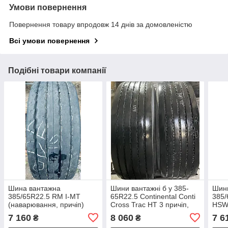
Умови повернення
Повернення товару впродовж 14 днів за домовленістю
Всі умови повернення
Подібні товари компанії
Шина вантажна
Шини вантажні б у 385-
Шини
385/65R22.5 RM I-MT
65R22.5 Continental Conti
385/
(наварювання, причіп)
Cross Trac HT 3 причіп,
HSW
кар'єрний малюнок
(при
7 160
8 060
7 6
₴
₴