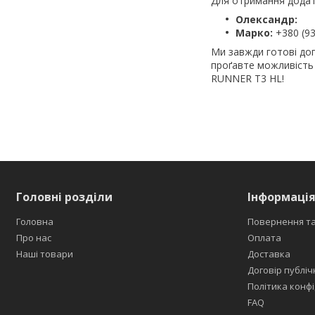
Для отримання додатк
Олександр:
Марко:
+380 (93
Ми завжди готові доп
проґавте можливість
RUNNER T3 HL!
Головні розділи
Інформація
Головна
Повернення та
Про нас
Оплата
Наші товари
Доставка
Договір публіч
Політика конфі
FAQ