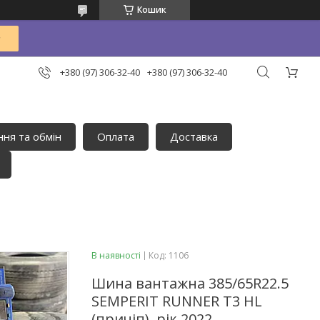
Кошик
+380 (97) 306-32-40
+380 (97) 306-32-40
ня та обмін
Оплата
Доставка
В наявності
Код:
1106
Шина вантажна 385/65R22.5
SEMPERIT RUNNER T3 HL
(причіп), рік 2022