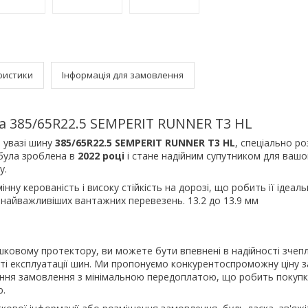
ристики
Інформація для замовлення
 385/65R22.5 SEMPERIT RUNNER T3 HL
 увазі шину
385/65R22.5 SEMPERIT RUNNER T3 HL
, спеціально р
 була зроблена в
2022 році
і стане надійним супутником для вашо
у.
інну керованість і високу стійкість на дорозі, що робить її ідеа
і найважливіших вантажних перевезень. 13.2 до 13.9 мм
ковому протектору, ви можете бути впевнені в надійності зчеп
ті експлуатації шин. Ми пропонуємо конкурентоспроможну ціну з
ня замовлення з мінімальною передоплатою, що робить покупк
ю.