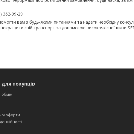
ової інформації або розміщення замовлення, будь ласка, зв'яжі
) 362-99-29
омогти вам з будь-якими питаннями та надати необхідну консул
 покращити свій транспорт за допомогою високоякісної шини S
 для покупців
 обмін
ної оферти
денційності