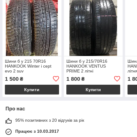
Шини б у 215 70R16
Шини б у 215/70R16
Шина
HANKOOK Winter i cept
HANKOOK VENTUS
HANK
evo 2 suv
PRIME 2 літні
літн
1 500
1 800
1 8
₴
₴
Купити
Купити
Про нас
95% позитивних з 20 відгуків за рік
Працює з 10.03.2017