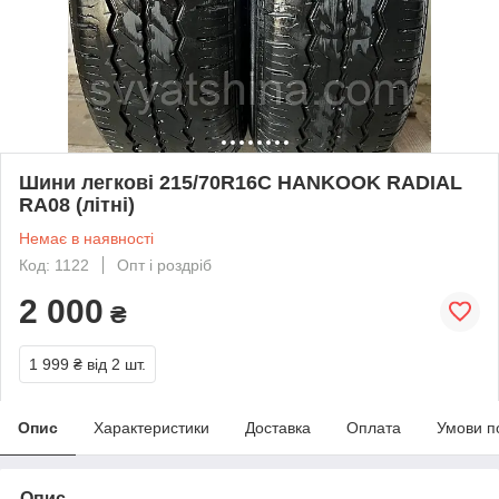
Шини легкові 215/70R16C HANKOOK RADIAL
RA08 (літні)
Немає в наявності
Код: 1122
Опт і роздріб
2 000
₴
1 999 ₴
від 2 шт.
Опис
Характеристики
Доставка
Оплата
Умови п
Опис