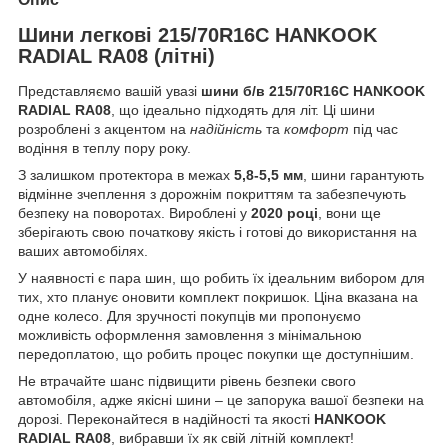
Шини легкові 215/70R16C HANKOOK
RADIAL RA08 (літні)
Представляємо вашій увазі
шини б/в 215/70R16C HANKOOK
RADIAL RA08
, що ідеально підходять для літ. Ці шини
розроблені з акцентом на
надійність
та
комфорт
під час
водіння в теплу пору року.
З залишком протектора в межах
5,8-5,5 мм
, шини гарантують
відмінне зчеплення з дорожнім покриттям та забезпечують
безпеку на поворотах. Вироблені у
2020 році
, вони ще
зберігають свою початкову якість і готові до використання на
ваших автомобілях.
У наявності є пара шин, що робить їх ідеальним вибором для
тих, хто планує оновити комплект покришок. Ціна вказана на
одне колесо. Для зручності покупців ми пропонуємо
можливість оформлення замовлення з мінімальною
передоплатою, що робить процес покупки ще доступнішим.
Не втрачайте шанс підвищити рівень безпеки свого
автомобіля, адже якісні шини – це запорука вашої безпеки на
дорозі. Переконайтеся в надійності та якості
HANKOOK
RADIAL RA08
, вибравши їх як свій літній комплект!