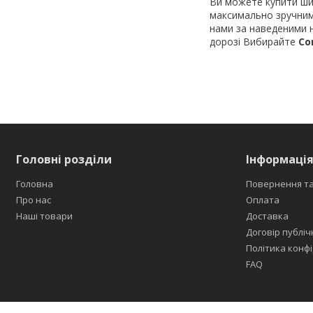
Ви можете купити ши
максимально зручним 
нами за наведеними 
дорозі Вибирайте
Co
Головні розділи
Інформація
Головна
Повернення та
Про нас
Оплата
Наші товари
Доставка
Договір публіч
Політика конфі
FAQ