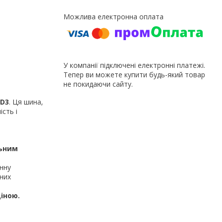
У компанії підключені електронні платежі.
Тепер ви можете купити будь-який товар
не покидаючи сайту.
LD3
. Ця шина,
ість і
льним
інну
них
ціною
.