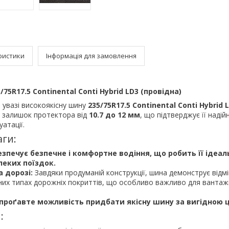
ристики
Інформація для замовлення
5R17.5 Continental Conti Hybrid LD3 (провідна)
 увазі високоякісну шину
235/75R17.5 Continental Conti Hybrid 
є залишок протектора від
10.7 до 12 мм
, що підтверджує її надійн
уатації.
аги:
езпечує безпечне і комфортне водіння, що робить її ідеа
еких поїздок.
а дорозі:
Завдяки продуманій конструкції, шина демонструє відм
зних типах дорожніх покриттів, що особливо важливо для вантаж
 проґавте можливість придбати якісну шину за
вигідною 
: