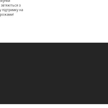
окупки
зв'яжіться з
 підтримку на
орожами!