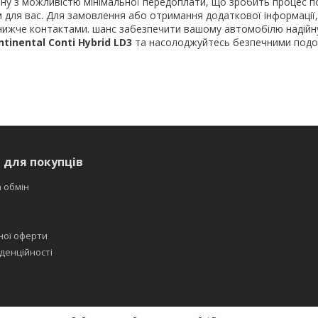
ну з можливістю мінімальної передоплати, що зробить процес п
для вас. Для замовлення або отримання додаткової інформації, 
нижче контактами. шанс забезпечити вашому автомобілю надійну
ntinental Conti Hybrid LD3
та насолоджуйтесь безпечними под
 для покупців
 обмін
ної оферти
денційності