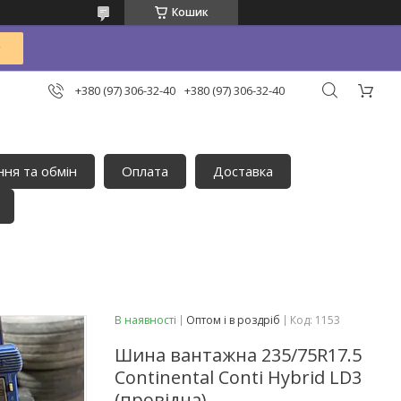
Кошик
+380 (97) 306-32-40
+380 (97) 306-32-40
ня та обмін
Оплата
Доставка
В наявності
Оптом і в роздріб
Код:
1153
Шина вантажна 235/75R17.5
Continental Conti Hybrid LD3
(провідна)