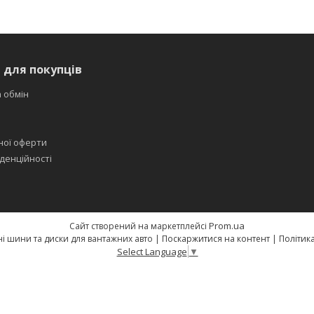
 для покупців
 обмін
ної оферти
денційності
Prom.ua
Сайт створений на маркетплейсі
Свят-шина — якісні шини та диски для вантажних авто |
Поскаржитися на контент
|
Політик
Select Language
▼