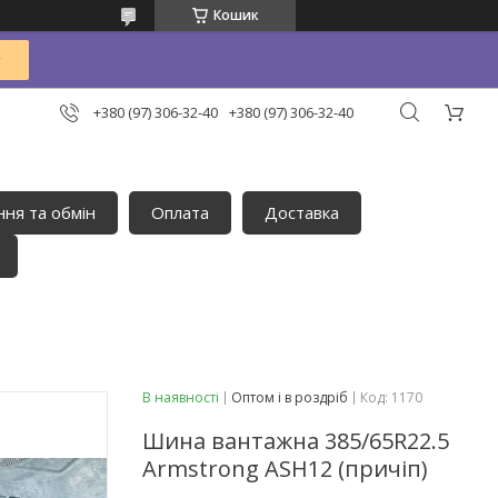
Кошик
+380 (97) 306-32-40
+380 (97) 306-32-40
ня та обмін
Оплата
Доставка
В наявності
Оптом і в роздріб
Код:
1170
Шина вантажна 385/65R22.5
Armstrong ASH12 (причіп)