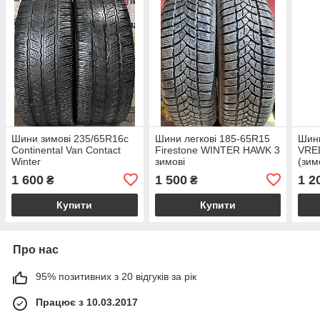
Шини зимові 235/65R16c
Шини легкові 185-65R15
Шини
Continental Van Contact
Firestone WINTER HAWK 3
VRE
Winter
зимові
(зим
1 600
1 500
1 2
₴
₴
Купити
Купити
Про нас
95% позитивних з 20 відгуків за рік
Працює з 10.03.2017