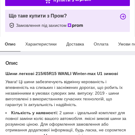
Що таке купити з Пром?
Замовлення під захистом
Опис
Характеристики
Доставка
Оплата
Умови п
Опис
Шини легкові 215/65R15 WANLI Winter-max U1 зимові
Увага! Ці шини забезпечують відмінну керованість і
впевненість на слизьких і засніжених дорогах, що робить їх
незамінними в умовах суворих зим. випуску: 2019 - шини
виготовлені з використанням сучасних технологій, що
гарантує їх актуальність і надійність.
Кількість у наявності:
2 шини - ідеальний комплект для
повної заміни коліс вашого автомобіля. якісні зимові шини за
розумною ціною. Для оформлення замовлення або
отримання додаткової інформації, будь ласка, не соромтеся