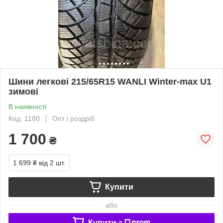
Шини легкові 215/65R15 WANLI Winter-max U1
зимові
В наявності
Код: 1180
Опт і роздріб
1 700
₴
1 699 ₴
від 2 шт.
Купити
або
Купити з