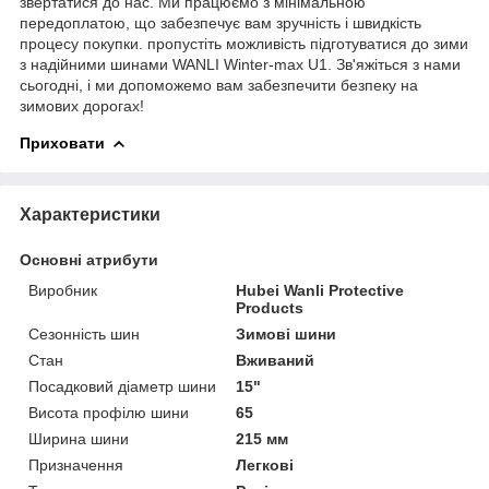
звертатися до нас. Ми працюємо з мінімальною
передоплатою, що забезпечує вам зручність і швидкість
процесу покупки. пропустіть можливість підготуватися до зими
з надійними шинами WANLI Winter-max U1. Зв'яжіться з нами
сьогодні, і ми допоможемо вам забезпечити безпеку на
зимових дорогах!
Приховати
Характеристики
Основні атрибути
Виробник
Hubei Wanli Protective
Products
Сезонність шин
Зимові шини
Стан
Вживаний
Посадковий діаметр шини
15"
Висота профілю шини
65
Ширина шини
215 мм
Призначення
Легкові