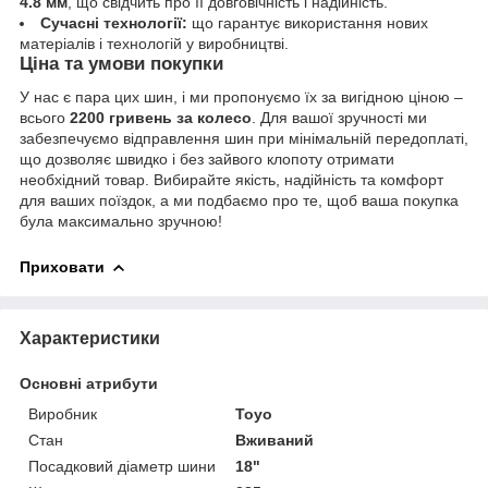
4.8 мм
, що свідчить про її довговічність і надійність.
Сучасні технології:
що гарантує використання нових
матеріалів і технологій у виробництві.
Ціна та умови покупки
У нас є пара цих шин, і ми пропонуємо їх за вигідною ціною –
всього
2200 гривень за колесо
. Для вашої зручності ми
забезпечуємо відправлення шин при мінімальній передоплаті,
що дозволяє швидко і без зайвого клопоту отримати
необхідний товар. Вибирайте якість, надійність та комфорт
для ваших поїздок, а ми подбаємо про те, щоб ваша покупка
була максимально зручною!
Приховати
Характеристики
Основні атрибути
Виробник
Toyo
Стан
Вживаний
Посадковий діаметр шини
18"