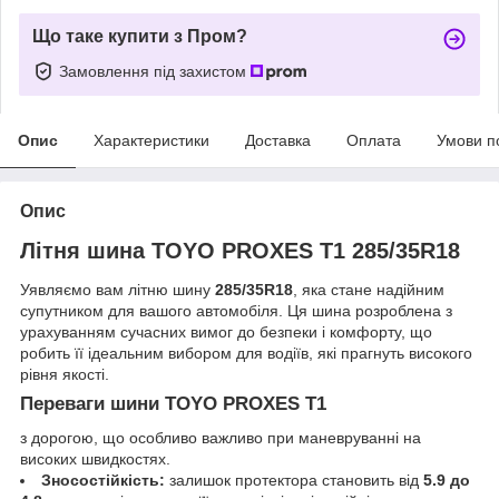
Що таке купити з Пром?
Замовлення під захистом
Опис
Характеристики
Доставка
Оплата
Умови п
Опис
Літня шина TOYO PROXES T1 285/35R18
Уявляємо вам літню шину
285/35R18
, яка стане надійним
супутником для вашого автомобіля. Ця шина розроблена з
урахуванням сучасних вимог до безпеки і комфорту, що
робить її ідеальним вибором для водіїв, які прагнуть високого
рівня якості.
Переваги шини TOYO PROXES T1
з дорогою, що особливо важливо при маневруванні на
високих швидкостях.
Зносостійкість:
залишок протектора становить від
5.9 до