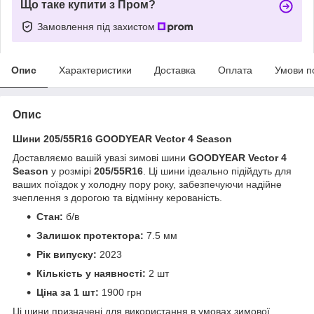
Що таке купити з Пром?
Замовлення під захистом
Опис
Характеристики
Доставка
Оплата
Умови п
Опис
Шини 205/55R16 GOODYEAR Vector 4 Season
Доставляємо вашій увазі зимові шини
GOODYEAR Vector 4
Season
у розмірі
205/55R16
. Ці шини ідеально підійдуть для
ваших поїздок у холодну пору року, забезпечуючи надійне
зчеплення з дорогою та відмінну керованість.
Стан:
б/в
Залишок протектора:
7.5 мм
Рік випуску:
2023
Кількість у наявності:
2 шт
Ціна за 1 шт:
1900 грн
Ці шини призначені для використання в умовах зимової