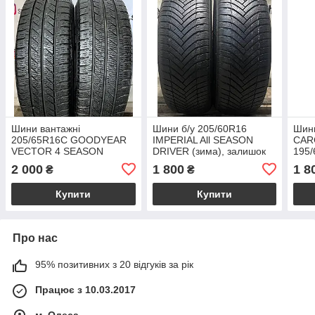
Шини вантажні
Шини б/у 205/60R16
Шин
205/65R16C GOODYEAR
IMPERIAL All SEASON
CAR
VECTOR 4 SEASON
DRIVER (зима), залишок
195/
(зимові)
5.2-6.1 мм, рік 2023
зали
2 000
1 800
1 8
₴
₴
рік, 
Купити
Купити
Про нас
95% позитивних з 20 відгуків за рік
Працює з 10.03.2017
м. Одеса